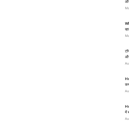
ऑन
Ma
Wh
व्
Ma
टॉप
और 
Au
Ho
कम
Au
Ho
में
Au