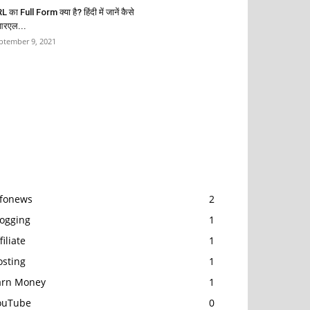
 का Full Form क्या है? हिंदी में जानें कैसे
आरएल...
ptember 9, 2021
POPULAR CATEGORY
nfonews
2
logging
1
filiate
1
osting
1
arn Money
1
ouTube
0