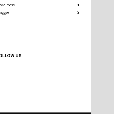
ordPress
0
logger
0
OLLOW US