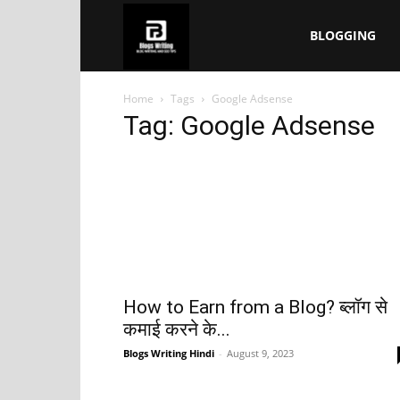
Blogs
BLOGGING
Home
Tags
Google Adsense
Writing
Tag: Google Adsense
How to Earn from a Blog? ब्लॉग से
कमाई करने के...
Blogs Writing Hindi
-
August 9, 2023