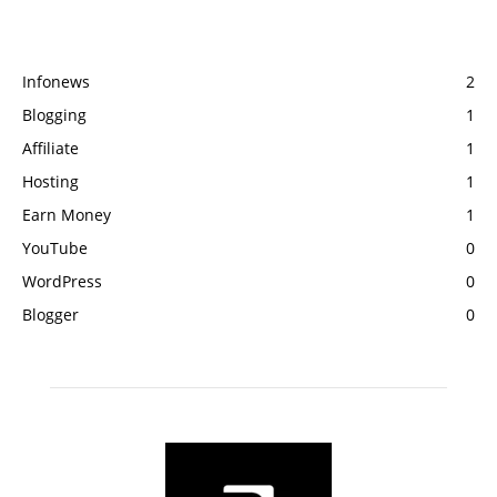
POPULAR CATEGORY
Infonews
2
Blogging
1
Affiliate
1
Hosting
1
Earn Money
1
YouTube
0
WordPress
0
Blogger
0